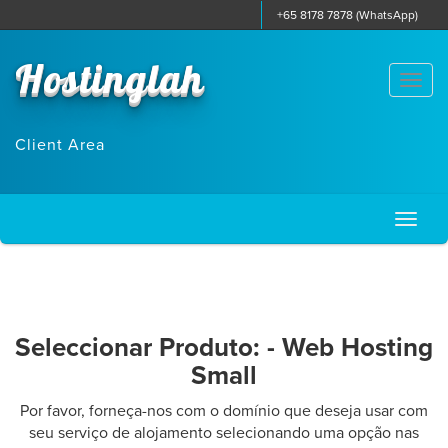
+65 8178 7878 (WhatsApp)
Hostinglah
Togg
navi
Client Area
Toggl
naviga
Seleccionar Produto: - Web Hosting
Small
Por favor, forneça-nos com o domínio que deseja usar com
seu serviço de alojamento selecionando uma opção nas