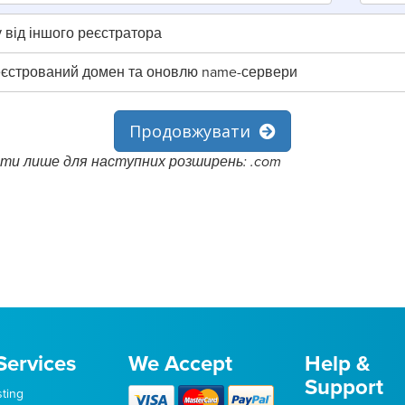
від іншого реєстратора
еєстрований домен та оновлю name-сервери
Продовжувати
ти лише для наступних розширень: .com
Services
We Accept
Help &
Support
ting