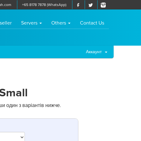
ah.com
+65 8178 7878 (WhatsApp)
seller
Servers
Others
Contact Us
Аккаунт
Small
и один з варіантів нижче.