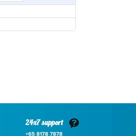
24x7 support
+65 8178 7878