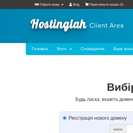
Обрати мову
Вхід
Переглянути кошик (
0
)
Hostinglah
Client Area
Головна
Store
Сповіщення
База знан
Вибі
Будь ласка, вкажіть доме
Реєстрація нового домену
www.