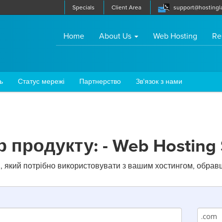
Specials
Client Area
support@hostingl
(current)
Home
About Us
Web Hosting
Re
ь
Статус мережі
Партнерство
Зв'язок з нами
р продукту: - Web Hosting 
н, який потрібно використовувати з вашим хостингом, обравш