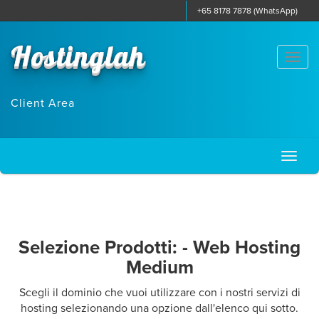
+65 8178 7878 (WhatsApp)
Hostinglah
Togg
navi
Client Area
Toggl
naviga
Selezione Prodotti: - Web Hosting
Medium
Scegli il dominio che vuoi utilizzare con i nostri servizi di
hosting selezionando una opzione dall'elenco qui sotto.