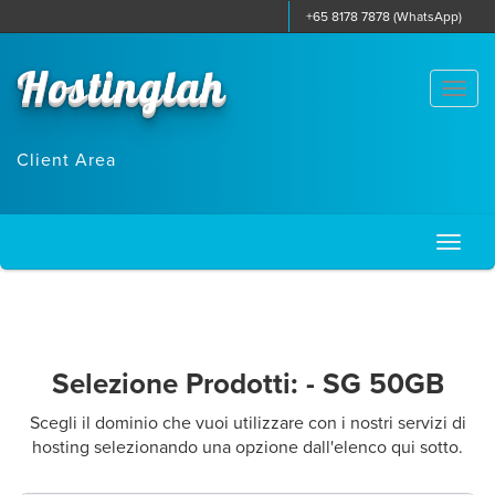
+65 8178 7878 (WhatsApp)
Hostinglah
Togg
navi
Client Area
Toggl
naviga
Selezione Prodotti: - SG 50GB
Scegli il dominio che vuoi utilizzare con i nostri servizi di
hosting selezionando una opzione dall'elenco qui sotto.