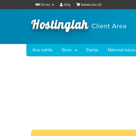
Dil seç
Giriş
Səbətə bax (
0
)
Hostinglah
Client Area
Ana səhifə
Store
Elanlar
Məlumat bazas