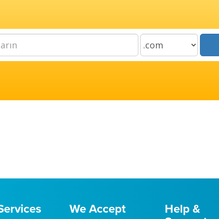
Services
We Accept
Help &