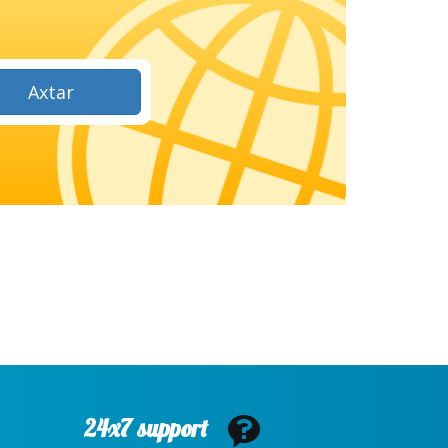
Axtar
24x7 support