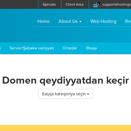
Specials
Client Area
support@hostingl
(current)
Home
About Us
Web Hosting
Re
ı
Server/Şəbəkə vəziyyəti
Ortaqlar
Əlaqə
Domen qeydiyyatdan keçir
Başqa kateqoriya seçin