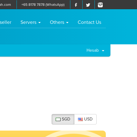
ah.com
+65 8178 7878 (WhatsApp)
seller
Servers
Others
Contact Us
Hesab
SGD
USD