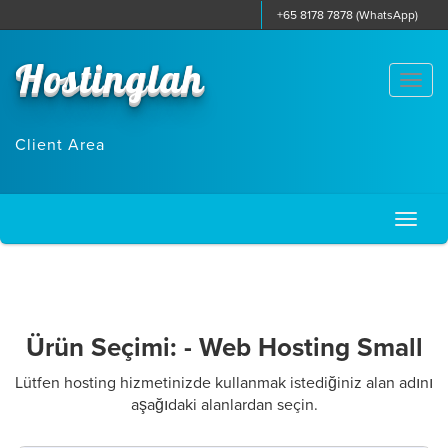
+65 8178 7878 (WhatsApp)
Hostinglah
Togg
navi
Client Area
Toggl
naviga
Ürün Seçimi: - Web Hosting Small
Lütfen hosting hizmetinizde kullanmak istediğiniz alan adını
aşağıdaki alanlardan seçin.