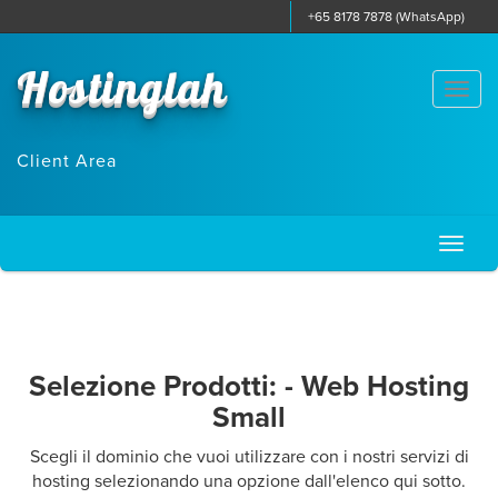
+65 8178 7878 (WhatsApp)
Hostinglah
Togg
navi
Client Area
Toggl
naviga
Selezione Prodotti: - Web Hosting
Small
Scegli il dominio che vuoi utilizzare con i nostri servizi di
hosting selezionando una opzione dall'elenco qui sotto.