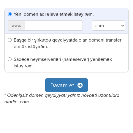
Yeni domen adı əlavə etmək istəyirəm.
www.
Başqa bir şirkətdə qeydiyyatda olan domeni transfer
etmək istəyirəm.
Sadəcə neymserverləri (nameserver) yeniləmək
istəyirəm.
Davam et
*
Ödənişsiz domen qeydiyyatı yalnız növbəti uzantılara
aiddir: .com