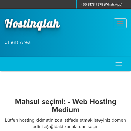
+65 8178 7878 (WhatsApp)
Hostinglah
Togg
navi
Client Area
Toggl
naviga
Məhsul seçimi: - Web Hosting
Medium
Lütfən hosting xidmətinizdə istifadə etmək istəyiniz domen
adını aşağıdakı xanalardan seçin