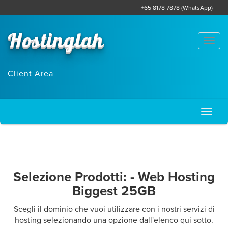
+65 8178 7878 (WhatsApp)
Hostinglah
Togg
navi
Client Area
Toggl
naviga
Selezione Prodotti: - Web Hosting
Biggest 25GB
Scegli il dominio che vuoi utilizzare con i nostri servizi di
hosting selezionando una opzione dall'elenco qui sotto.