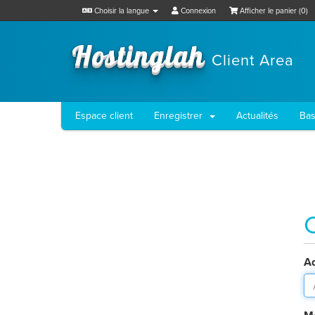
Choisir la langue
Connexion
Afficher le panier (
0
)
Hostinglah
Client Area
Espace client
Enregistrer
Actualités
Bas
Ad