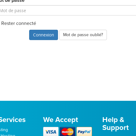
ot de passe
Rester connecté
Mot de passe oublié?
Services
We Accept
Help &
Support
ting
 Hosting