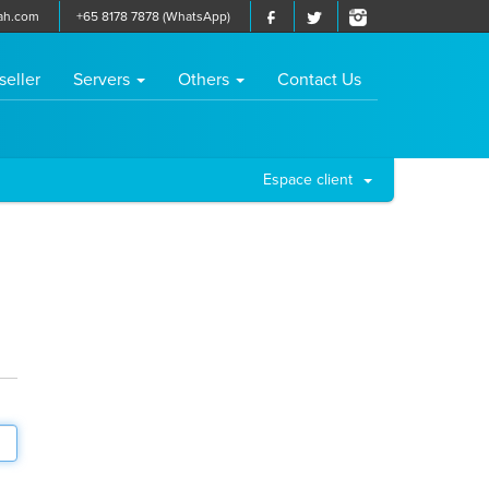
ah.com
+65 8178 7878 (WhatsApp)
seller
Servers
Others
Contact Us
Espace client