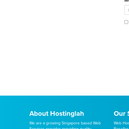
M
About Hostinglah
Our 
We are a growing Singapore based Web
Web Hos
Services provider providing quality
Reseller