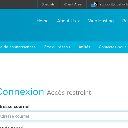
Specials
Client Area
support@hostingl
(current)
Home
About Us
Web Hosting
Re
e de connaissances
État du réseau
Affiliés
Contactez-nous
Connexion
Accès restreint
resse courriel